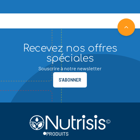
RETOU
Recevez nos offres
spéciales
Souscrire à notre newsletter
S’ABONNER
PRODUITS