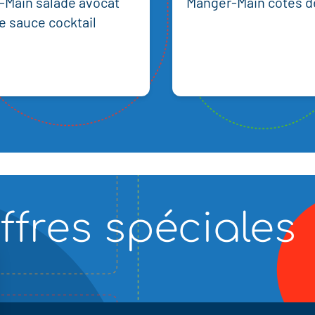
-Main salade avocat
Manger-Main côtes d
e sauce cocktail
ffres spéciales