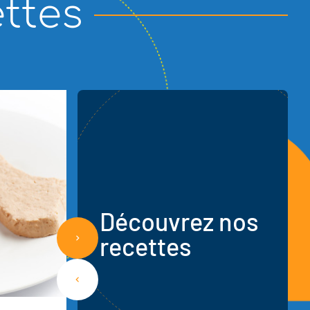
ttes
Manger-Main tarte aux
pommes
Découvrez nos
recettes