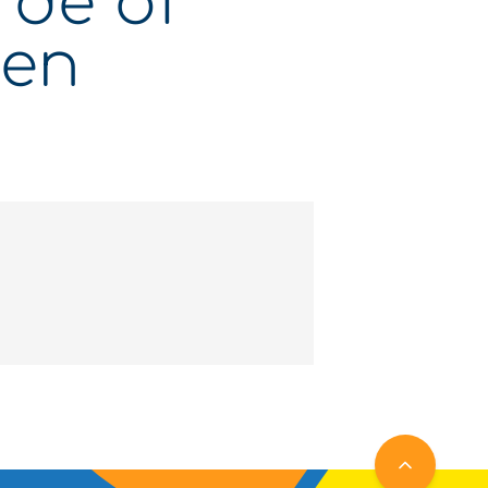
de of
ten
NAAR BOVE