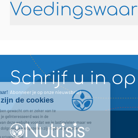
Voedingswaa
Schrijf u in o
Abonneer je op onze nieuwsbrief