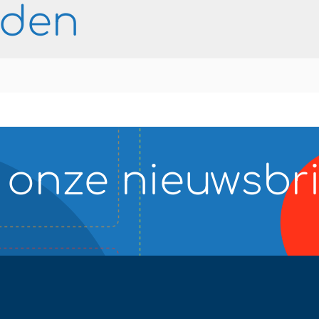
rden
p onze nieuwsbr