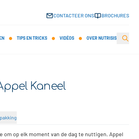
CONTACTEER ONS
BROCHURES
Open s
EN
TIPS EN TRICKS
VIDÉOS
OVER NUTRISIS
Appel Kaneel
pakking
je om op elk moment van de dag te nuttigen. Appel