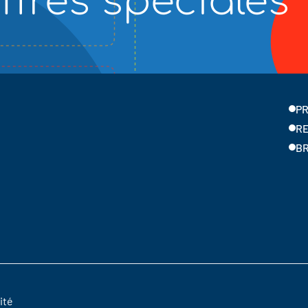
ffres spéciales
PR
R
B
ité