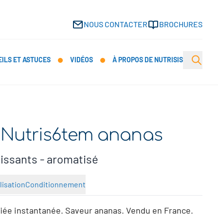
NOUS CONTACTER
BROCHURES
Open s
ILS ET ASTUCES
VIDÉOS
À PROPOS DE NUTRISIS
e Nutris6tem ananas
issants - aromatisé
lisation
Conditionnement
fiée instantanée. Saveur ananas. Vendu en France.