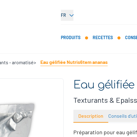
FR
PRODUITS
RECETTES
CONSE
Eau gélifiée Nutris6tem ananas
ants - aromatisé
Eau gélifié
Texturants & Epaiss
Description
Conseils d’uti
Préparation pour eau géli